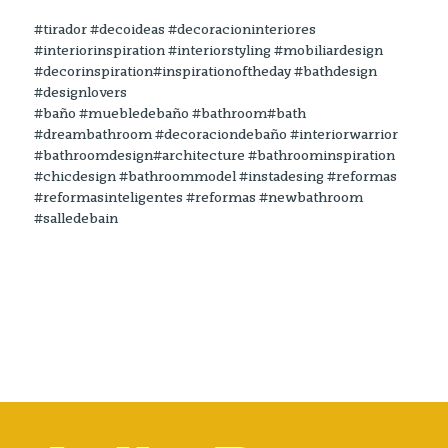
#tirador #decoideas #decoracioninteriores
#interiorinspiration #interiorstyling #mobiliardesign
#decorinspiration#inspirationoftheday #bathdesign
#designlovers
#baño #muebledebaño #bathroom#bath
#dreambathroom #decoraciondebaño #interiorwarrior
#bathroomdesign#architecture #bathroominspiration
#chicdesign #bathroommodel #instadesing #reformas
#reformasinteligentes #reformas #newbathroom
#salledebain