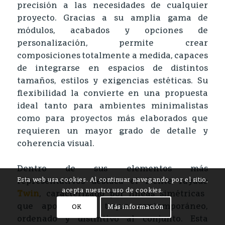
precisión a las necesidades de cualquier
proyecto. Gracias a su amplia gama de
módulos, acabados y opciones de
personalización, permite crear
composiciones totalmente a medida, capaces
de integrarse en espacios de distintos
tamaños, estilos y exigencias estéticas. Su
flexibilidad la convierte en una propuesta
ideal tanto para ambientes minimalistas
como para proyectos más elaborados que
requieren un mayor grado de detalle y
coherencia visual.
Dentro de sus elementos más
Esta web usa cookies. Al continuar navegando por el sitio,
representativos destaca el frente rayado
acepta nuestro uso de cookies.
Twin
, caracterizado por líneas simétricas
que aportan un toque contemporáneo,
OK
Más información
ordenado y distintivo al conjunto. Esta