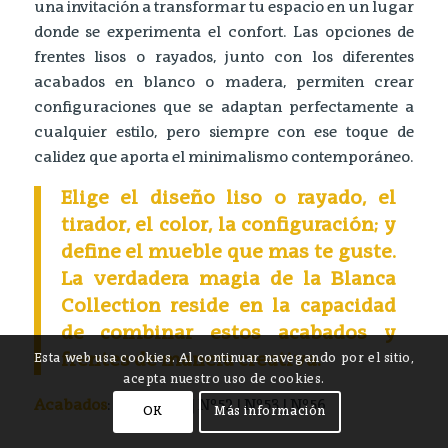
una invitación a transformar tu espacio en un lugar
donde se experimenta el confort. Las opciones de
frentes lisos o rayados, junto con los diferentes
acabados en blanco o madera, permiten crear
configuraciones que se adaptan perfectamente a
cualquier estilo, pero siempre con ese toque de
calidez que aporta el minimalismo contemporáneo.
Elige el diseño liso o rayado, el
tirador, el color, la configuración; y
define el mueble que mas te guste.
La verdadera magia de la Blanca
Collection reside en la capacidad
de combinar estos acabados y
frentes de manera creativa.
Esta web usa cookies. Al continuar navegando por el sitio,
acepta nuestro uso de cookies.
Acabados
: Nº3 | Nº54 | Nº52 | Nº53 | Nº56
OK
Más información