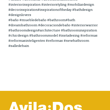
#interiorinspiration #interiorstyling #mobiliardesign
#decorinspiration#inspirationoftheday #bathdesign
#designlovers
#baño #muebledebaño #bathroom#bath
#dreambathroom #decoraciondebaño #interiorwarrior
#bathroomdesign#architecture #bathroominspiration
#chicdesign #bathroommodel #instadesing #reformas
#reformasinteligentes #reformas #newbathroom
#salledebain