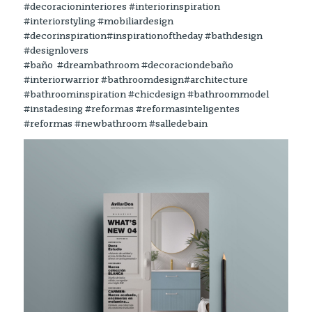
#decoracioninteriores #interiorinspiration
#interiorstyling #mobiliardesign
#decorinspiration#inspirationoftheday #bathdesign
#designlovers
#baño #dreambathroom #decoraciondebaño
#interiorwarrior #bathroomdesign#architecture
#bathroominspiration #chicdesign #bathroommodel
#instadesing #reformas #reformasinteligentes
#reformas #newbathroom #salledebain