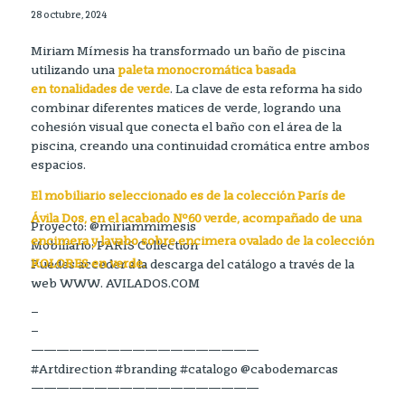
28 octubre, 2024
Miriam Mímesis ha transformado un baño de piscina
utilizando una
paleta monocromática basada
en
tonalidades de verde
. La clave de esta reforma ha sido
combinar diferentes matices de verde, logrando una
cohesión visual que conecta el baño con el área de la
piscina, creando una continuidad cromática entre ambos
espacios.
El mobiliario seleccionado es de la colección París de
Ávila Dos, en el acabado Nº60 verde, acompañado de una
Proyecto: @miriammimesis
encimera y lavabo sobre encimera ovalado de la colección
Mobiliario: PARIS Collection
KOLORES en verde.
Puedes acceder a la descarga del catálogo a través de la
web WWW. AVILADOS.COM
–
–
——————————————————
#Artdirection #branding #catalogo @cabodemarcas
——————————————————