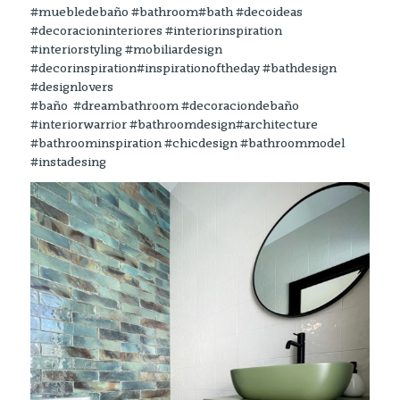
#muebledebaño #bathroom#bath #decoideas
#decoracioninteriores #interiorinspiration
#interiorstyling #mobiliardesign
#decorinspiration#inspirationoftheday #bathdesign
#designlovers
#baño #dreambathroom #decoraciondebaño
#interiorwarrior #bathroomdesign#architecture
#bathroominspiration #chicdesign #bathroommodel
#instadesing