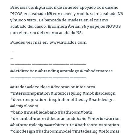
Preciosa configuración de mueble apoyado con diseño
PICOS en acabado N8 con casco y moldura en acabado N6
y hueco visto . La bancada de madera en el mismo
acabado del casco. Encimera Ávrian S6 y espejos NOVUS
con el marco del mismo acabado N8 .
Puedes ver más en www.avilados.com
–
–
——————————————————
#Artdirection #branding #catalogo @cabodemarcas
——————————————————
#tirador #decoideas #decoracioninteriores
#interiorinspiration #interiorstyling #mobiliardesign
#decorinspiration#inspirationoftheday #bathdesign
#designlovers
#baño #muebledebaño #bathroom#bath
#dreambathroom #decoraciondebaño #interiorwarrior
#bathroomdesign#architecture #bathroominspiration
#chicdesign #bathroommodel #instadesing #reformas