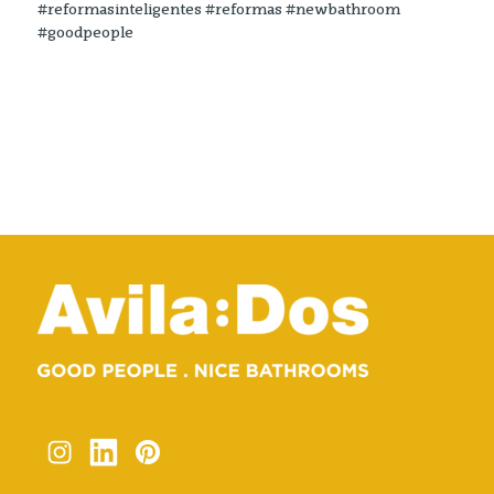
#reformasinteligentes #reformas #newbathroom
#goodpeople