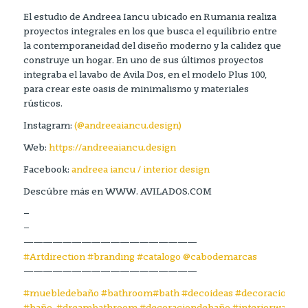
El estudio de Andreea Iancu ubicado en Rumania realiza
proyectos integrales en los que busca el equilibrio entre
la contemporaneidad del diseño moderno y la calidez que
construye un hogar. En uno de sus últimos proyectos
integraba el lavabo de Avila Dos, en el modelo Plus 100,
para crear este oasis de minimalismo y materiales
rústicos.
Instagram:
(@andreeaiancu.design)
Web:
https://andreeaiancu.design
Facebook:
andreea iancu / interior design
Descúbre más en WWW. AVILADOS.COM
–
–
——————————————————
#Artdirection
#branding
#catalogo
@cabodemarcas
——————————————————
#muebledebaño
#bathroom
#bath
#decoideas
#decoracioninte