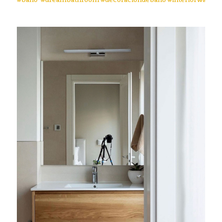
#baño
#dreambathroom
#decoraciondebaño
#interiorwarrior