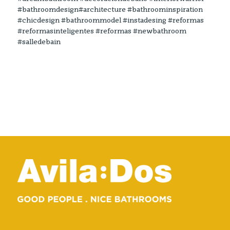
#bathroomdesign#architecture #bathroominspiration
#chicdesign #bathroommodel #instadesing #reformas
#reformasinteligentes #reformas #newbathroom
#salledebain