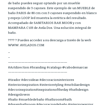
de baño puedes seguir optando por un mueble
suspendido de 3 cajones. Este ejemplo de un MUEBLE de
baño PARIS de 80 cm con 3 cajones suspendido en blanco
y espejo LOOP led muestra la estética del resultado.
Acompañado de SANITARIOS RAK MOON y con
MAMPARA C103 de Avila Dos. Una solución integral de
baño.
???? ? Puedes acceder a su descarga a través de la web
WWW. AVILADOS.COM
–
–
——————————————————
#Artdirection #branding #catalogo @cabodemarcas
——————————————————
#tirador #decoideas #decoracioninteriores
#interiorinspiration #interiorstyling #mobiliardesign
#decorinspiration#inspirationoftheday #bathdesign
#designlovers
#baño #muebledebaño #bathroom#bath
#dreambathroom #decoraciondebaño #interiorwarrior