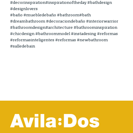
#decorinspiration#inspirationoftheday #bathdesign
#designlovers
#baño #muebledebaño #bathroom#bath
#dreambathroom #decoraciondebaño #interiorwarrior
#bathroomdesign#architecture #bathroominspiration
#chicdesign #bathroommodel #instadesing #reformas
#reformasinteligentes #reformas #newbathroom
#salledebain