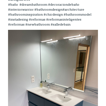
#baño #dreambathroom #decoraciondebaño
#interiorwarrior #bathroomdesign#architecture
#bathroominspiration #chicdesign #bathroommodel
#instadesing #reformas #reformasinteligentes
#reformas #newbathroom #salledebain