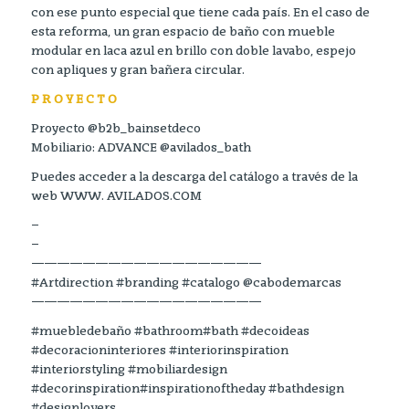
con ese punto especial que tiene cada país. En el caso de
esta reforma, un gran espacio de baño con mueble
modular en laca azul en brillo con doble lavabo, espejo
con apliques y gran bañera circular.
P R O Y E C T O
Proyecto @b2b_bainsetdeco
Mobiliario: ADVANCE @avilados_bath
Puedes acceder a la descarga del catálogo a través de la
web WWW. AVILADOS.COM
–
–
——————————————————
#Artdirection #branding #catalogo @cabodemarcas
——————————————————
#muebledebaño #bathroom#bath #decoideas
#decoracioninteriores #interiorinspiration
#interiorstyling #mobiliardesign
#decorinspiration#inspirationoftheday #bathdesign
#designlovers