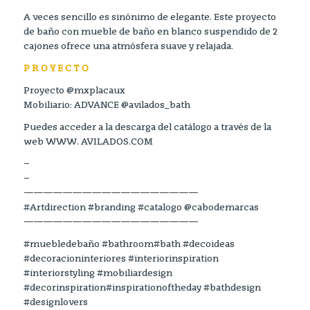
A veces sencillo es sinónimo de elegante. Este proyecto
de baño con mueble de baño en blanco suspendido de 2
cajones ofrece una atmósfera suave y relajada.
P R O Y E C T O
Proyecto @mxplacaux
Mobiliario: ADVANCE @avilados_bath
Puedes acceder a la descarga del catálogo a través de la
web WWW. AVILADOS.COM
–
–
——————————————————
#Artdirection #branding #catalogo @cabodemarcas
——————————————————
#muebledebaño #bathroom#bath #decoideas
#decoracioninteriores #interiorinspiration
#interiorstyling #mobiliardesign
#decorinspiration#inspirationoftheday #bathdesign
#designlovers