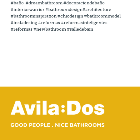
#baño #dreambathroom #decoraciondebaño
#interiorwarrior #bathroomdesign#architecture
#bathroominspiration #chicdesign #bathroommodel
#instadesing #reformas #reformasinteligentes
#reformas #newbathroom #salledebain