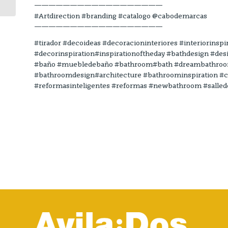
——————————————————
#Artdirection #branding #catalogo @cabodemarcas
——————————————————
#tirador #decoideas #decoracioninteriores #interiorinspir
#decorinspiration#inspirationoftheday #bathdesign #des
#baño #muebledebaño #bathroom#bath #dreambathroom 
#bathroomdesign#architecture #bathroominspiration #
#reformasinteligentes #reformas #newbathroom #salled