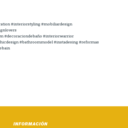
ation #interiorstyling #mobiliardesign
ignlovers
#decoraciondebaño #interiorwarrior
chicdesign #bathroommodel #instadesing #reformas
ebain
INFORMACIÓN