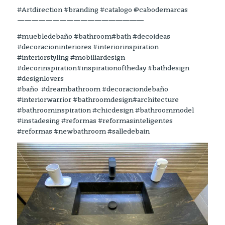
#Artdirection #branding #catalogo @cabodemarcas
——————————————————
#muebledebaño #bathroom#bath #decoideas
#decoracioninteriores #interiorinspiration
#interiorstyling #mobiliardesign
#decorinspiration#inspirationoftheday #bathdesign
#designlovers
#baño #dreambathroom #decoraciondebaño
#interiorwarrior #bathroomdesign#architecture
#bathroominspiration #chicdesign #bathroommodel
#instadesing #reformas #reformasinteligentes
#reformas #newbathroom #salledebain