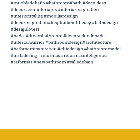
#muebledebaño #bathroom#bath #decoideas
#decoracioninteriores #interiorinspiration
#interiorstyling #mobiliardesign
#decorinspiration#inspirationoftheday #bathdesign
#designlovers
#baño #dreambathroom #decoraciondebaño
#interiorwarrior #bathroomdesign#architecture
#bathroominspiration #chicdesign #bathroommodel
#instadesing #reformas #reformasinteligentes
#reformas #newbathroom #salledebain