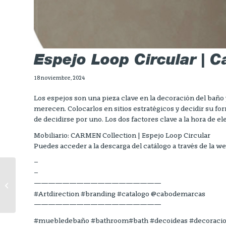
Espejo Loop Circular | 
18 noviembre, 2024
Los espejos son una pieza clave en la decoración del baño 
merecen. Colocarlos en sitios estratégicos y decidir su f
de decidirse por uno. Los dos factores clave a la hora de el
Mobiliario: CARMEN Collection | Espejo Loop Circular
Puedes acceder a la descarga del catálogo a través de 
–
–
– REEL – Carmen collection
——————————————————
nuevo acabado 35
#Artdirection #branding #catalogo @cabodemarcas
——————————————————
#muebledebaño #bathroom#bath #decoideas #decoracionint