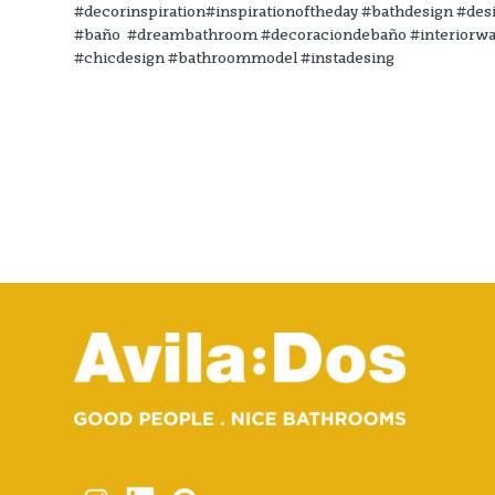
#decorinspiration#inspirationoftheday #bathdesign #des
#baño #dreambathroom #decoraciondebaño #interiorwar
#chicdesign #bathroommodel #instadesing