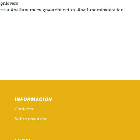
ignlovers
rior #bathroomdesign#architecture #bathroominspiration
INFORMACIÓN
Contacto
Sobre nosotros