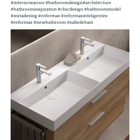
#interiorwarrior #bathroomdesign#architecture
#bathroominspiration #chicdesign #bathroommodel
#instadesing #reformas #reformasinteligentes
#reformas #newbathroom #salledebain