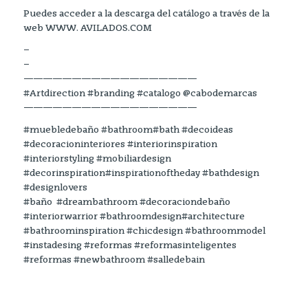
Puedes acceder a la descarga del catálogo a través de la
web WWW. AVILADOS.COM
–
–
——————————————————
#Artdirection #branding #catalogo @cabodemarcas
——————————————————
#muebledebaño #bathroom#bath #decoideas
#decoracioninteriores #interiorinspiration
#interiorstyling #mobiliardesign
#decorinspiration#inspirationoftheday #bathdesign
#designlovers
#baño #dreambathroom #decoraciondebaño
#interiorwarrior #bathroomdesign#architecture
#bathroominspiration #chicdesign #bathroommodel
#instadesing #reformas #reformasinteligentes
#reformas #newbathroom #salledebain