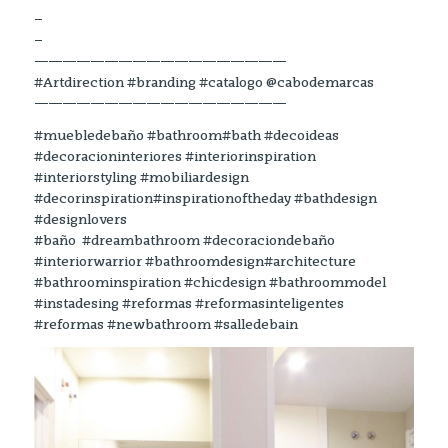
–
–
——————————————————
#Artdirection #branding #catalogo @cabodemarcas
——————————————————
#muebledebaño #bathroom#bath #decoideas
#decoracioninteriores #interiorinspiration
#interiorstyling #mobiliardesign
#decorinspiration#inspirationoftheday #bathdesign
#designlovers
#baño #dreambathroom #decoraciondebaño
#interiorwarrior #bathroomdesign#architecture
#bathroominspiration #chicdesign #bathroommodel
#instadesing #reformas #reformasinteligentes
#reformas #newbathroom #salledebain