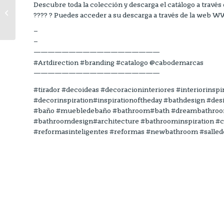
SE ACABARON LAS
Descubre toda la colección y descarga el catálogo a través
PAREDES LISAS EN
???? ? Puedes acceder a su descarga a través de la we
EL BAÑO!
–
–
——————————————————
#Artdirection #branding #catalogo @cabodemarcas
——————————————————
#tirador #decoideas #decoracioninteriores #interiorinspir
#decorinspiration#inspirationoftheday #bathdesign #des
#baño #muebledebaño #bathroom#bath #dreambathroom 
#bathroomdesign#architecture #bathroominspiration #
#reformasinteligentes #reformas #newbathroom #salled