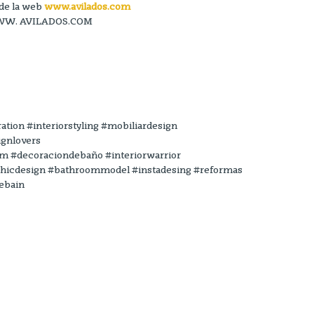
 de la web
www.avilados.com
b WWW. AVILADOS.COM
ation #interiorstyling #mobiliardesign
ignlovers
#decoraciondebaño #interiorwarrior
chicdesign #bathroommodel #instadesing #reformas
ebain