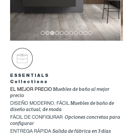
1
2
3
4
5
6
7
8
9
10
11
ESSENTIALS
Collections
Muebles de baño al mejor
EL MEJOR PRECIO
precio
Muebles de baño de
DISEÑO MODERNO, FÁCIL
diseño actual, de moda
Opciones concretas para
FÁCIL DE CONFIGURAR
configurar
Salida de fábrica en 3 días
ENTREGA RÁPIDA