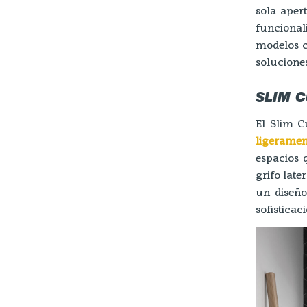
sola aper
funcional
modelos c
soluciones
SLIM 
El Slim 
ligeramen
espacios 
grifo late
un diseño
sofisticac