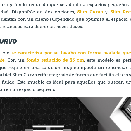
tura y fondo reducido que se adapta a espacios pequeños 
idad. Disponible en dos opciones,
Slim Curvo
y
Slim Rec
uentan con un diseño suspendido que optimiza el espacio, 
 prácticas para diferentes necesidades.
CURVO
Curvo
se caracteriza por su lavabo con forma ovalada que
te.
Con un
fondo reducido de 25 cm
, este modelo es per
que requieren una solución muy compacta sin renunciar al 
ral del Slim Curvo está integrado de forma que facilita el uso
 fluido. Este mueble es ideal para aquellos que buscan u
ión en un espacio pequeño.