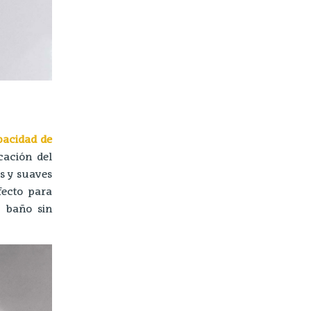
acidad de
cación del
s y suaves
fecto para
 baño sin