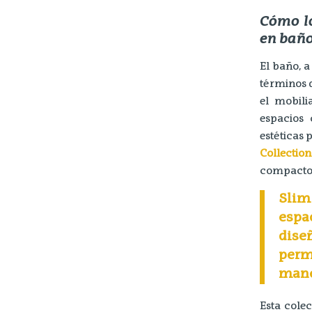
Cómo l
en bañ
El baño, 
términos d
el mobil
espacios 
estéticas
Collection
compacto 
Slim
espa
diseñ
perm
mane
Esta cole