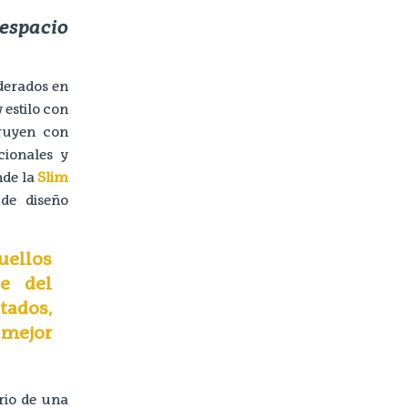
espacio
derados en
 estilo con
ruyen con
cionales y
nde la
Slim
de diseño
uellos
te del
tados,
 mejor
rio de una