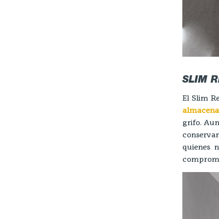
SLIM 
El Slim R
almacena
grifo. Au
conservan
quienes 
compromete