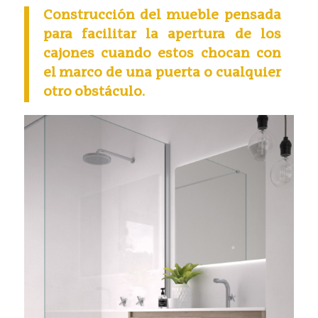
Construcción del mueble pensada
para facilitar la apertura de los
cajones cuando estos chocan con
el marco de una puerta o cualquier
otro obstáculo.