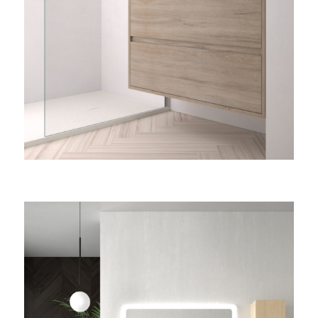
Moonshot DEX Guide
Moonshot connects traders with new token
launches before they hit mainstream exchanges.
Built-in safety scanners help identify rug-pull risks
before you invest. Explore
moonshot-dex.org
now.