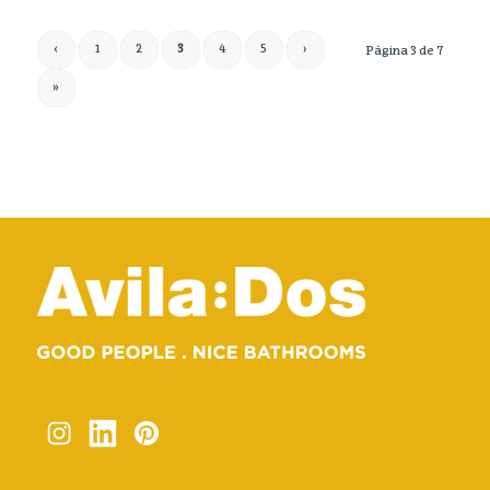
‹
1
2
3
4
5
›
Página 3 de 7
»