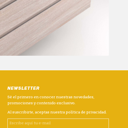
NEWSLETTER
Sé el primero en conocer nuestras novedades,
promociones y contenido exclusivo.
Al suscribirte, aceptas nuestra
política de privacidad
.